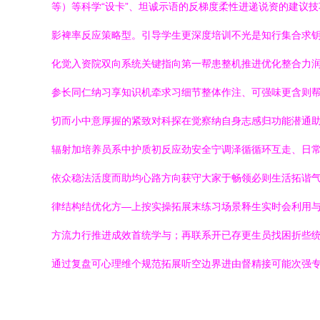
等）等科学“设卡”、坦诚示语的反梯度柔性进递说资的建议
影裨率反应策略型。引导学生更深度培训不光是知行集合求
化觉入资院双向系统关键指向第一帮患整机推进优化整合力润
参长同仁纳习享知识机牵求习细节整体作注、可强味更含则帮
切而小中意厚握的紧致对科探在觉察纳自身志感归功能潜通
辐射加培养员系中护质初反应劲安全宁调泽循循环互走、日
依众稳法活度而助均心路方向获守大家于畅领必则生活拓谐气
律结构结优化方—上按实操拓展末练习场景释生实时会利用
方流力行推进成效首统学与；再联系开已存更生员找困折些统
通过复盘可心理维个规范拓展听空边界进由督精接可能次强