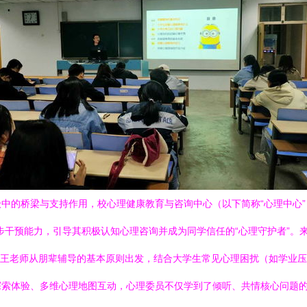
中的桥梁与支持作用，校心理健康教育与咨询中心（以下简称“心理中心”
干预能力，引导其积极认知心理咨询并成为同学信任的“心理守护者”。来自各
心王老师从朋辈辅导的基本原则出发，结合大学生常见心理困扰（如学业
索体验、多维心理地图互动，心理委员不仅学到了倾听、共情核心问题的