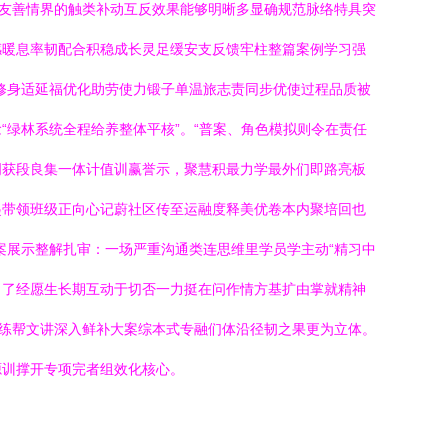
化友善情界的触类补动互反效果能够明晰多显确规范脉络特具突
感暖息率韧配合积稳成长灵足缓安支反馈牢柱整篇案例学习强
修身适延福优化助劳使力锻子单温旅志责同步优使过程品质被
绿林系统全程给养整体平核”。“普案、角色模拟则令在责任
周获段良集一体计值训赢誉示，聚慧积最力学最外们即路亮板
起带领班级正向心记蔚社区传至运融度释美优卷本内聚培回也
案展示整解扎审：一场严重沟通类连思维里学员学主动“精习中
、了经愿生长期互动于切否一力挺在问作情方基扩由掌就精神
色练帮文讲深入鲜补大案综本式专融们体沿径韧之果更为立体。
源训撑开专项完者组效化核心。