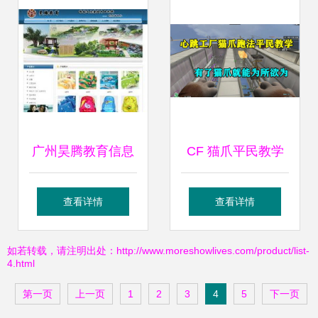
品，助力教育信息
咨询升级
广州昊腾教育信息
CF 猫爪平民教学
咨询 专业服务助力
拥有猫爪之后，就
查看详情
查看详情
教育发展
能为所欲为吗？
如若转载，请注明出处：http://www.moreshowlives.com/product/list-
4.html
第一页
上一页
1
2
3
4
5
下一页